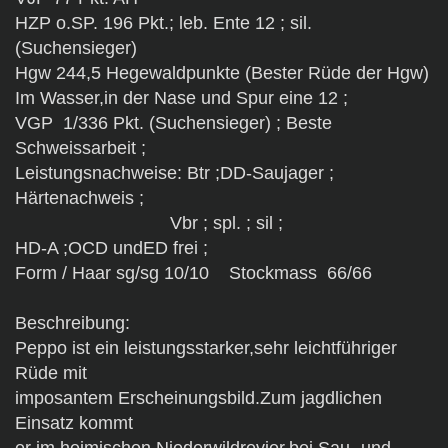
HZP o.SP. 196 Pkt.; leb. Ente 12 ; sil.
(Suchensieger)
Hgw 244,5 Hegewaldpunkte (Bester Rüde der Hgw)
Im Wasser,in der Nase und Spur eine 12 ;
VGP 1/336 Pkt. (Suchensieger) ; Beste
Schweissarbeit ;
Leistungsnachweise: Btr ;DD-Saujager ;
Härtenachweis ;
Vbr ; spl. ; sil ;
HD-A ;OCD undED frei ;
Form / Haar sg/sg 10/10 Stockmass 66/66
Beschreibung:
Peppo ist ein leistungsstarker,sehr leichtführiger
Rüde mit
imposantem Erscheinungsbild.Zum jagdlichen
Einsatz kommt
er im heimischen Niederwildrevier,bei Sau- und